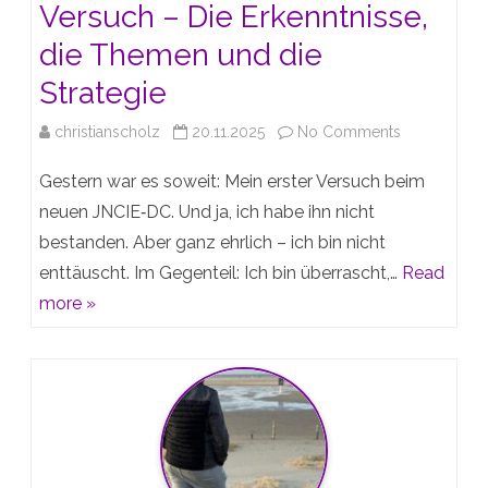
Versuch – Die Erkenntnisse,
die Themen und die
Strategie
on
christianscholz
20.11.2025
No Comments
Mein
Gestern war es soweit: Mein erster Versuch beim
erster
neuen JNCIE‑DC. Und ja, ich habe ihn nicht
bestanden. Aber ganz ehrlich – ich bin nicht
JNCIE‑DC-
enttäuscht. Im Gegenteil: Ich bin überrascht,…
Read
Versuch
more »
–
Die
Erkenntnisse
die
Themen