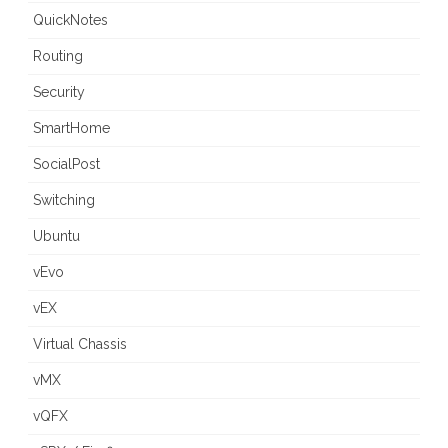
QuickNotes
Routing
Security
SmartHome
SocialPost
Switching
Ubuntu
vEvo
vEX
Virtual Chassis
vMX
vQFX