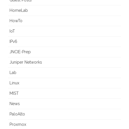
Guest Posts
HomeLab
HowTo
IoT
IPv6
JNCIE-Prep
Juniper Networks
Lab
Linux
MIST
News
PaloAlto
Proxmox