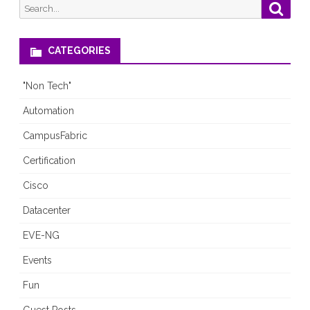
Search
Searc
Fail
for:
CATEGORIES
"Non Tech"
Automation
CampusFabric
Certification
Cisco
Datacenter
EVE-NG
Events
Fun