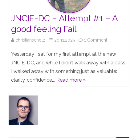
und
JNCIE-DC – Attempt #1 – A
die
good feeling Fail
Strategie
on
christianscholz
20.11.2025
1 Comment
JNCIE-
Yesterday I sat for my first attempt at the new
DC
JNCIE-DC, and while I didn’t walk away with a pass,
I walked away with something just as valuable:
–
clarity, confidence,…
Read more »
Attempt
#1
–
A
good
feeling