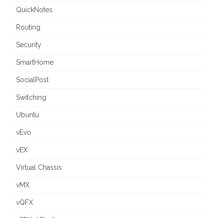
QuickNotes
Routing
Security
SmartHome
SocialPost
Switching
Ubuntu
vEvo
vEX
Virtual Chassis
vMX
vQFX