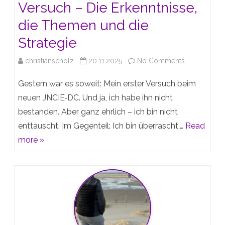
Versuch – Die Erkenntnisse,
die Themen und die
Strategie
on
christianscholz
20.11.2025
No Comments
Mein
Gestern war es soweit: Mein erster Versuch beim
erster
neuen JNCIE‑DC. Und ja, ich habe ihn nicht
bestanden. Aber ganz ehrlich – ich bin nicht
JNCIE‑DC-
enttäuscht. Im Gegenteil: Ich bin überrascht,…
Read
Versuch
more »
–
Die
Erkenntnisse
die
Themen