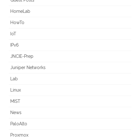
Guest Posts
HomeLab
HowTo
IoT
IPv6
JNCIE-Prep
Juniper Networks
Lab
Linux
MIST
News
PaloAlto
Proxmox