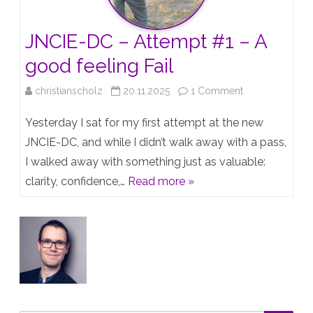
und
JNCIE-DC – Attempt #1 – A
die
good feeling Fail
Strategie
on
christianscholz
20.11.2025
1 Comment
JNCIE-
Yesterday I sat for my first attempt at the new
DC
JNCIE-DC, and while I didn’t walk away with a pass,
I walked away with something just as valuable:
–
clarity, confidence,…
Read more »
Attempt
#1
–
A
good
feeling